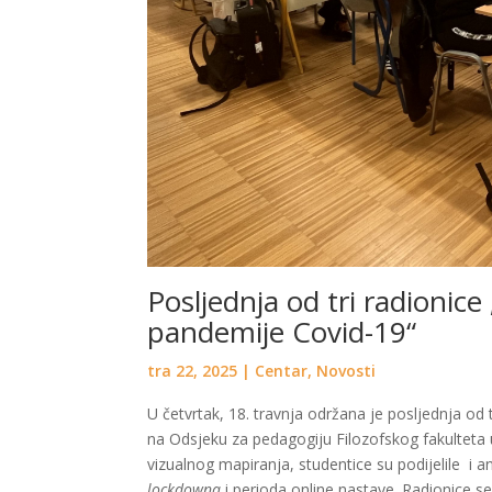
Posljednja od tri radionice 
pandemije Covid-19“
tra 22, 2025
|
Centar
,
Novosti
U četvrtak, 18. travnja održana je posljednja od 
na Odsjeku za pedagogiju Filozofskog fakulteta u
vizualnog mapiranja, studentice su podijelile i an
lockdowna
i perioda online nastave. Radionice s