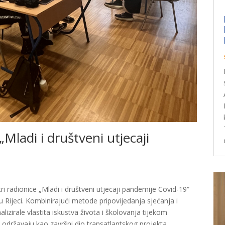
„Mladi i društveni utjecaji
tri radionice „Mladi i društveni utjecaji pandemije Covid-19“
 Rijeci. Kombinirajući metode pripovijedanja sjećanja i
alizirale vlastita iskustva života i školovanja tijekom
e održavaju kao završni dio transatlantskog projekta