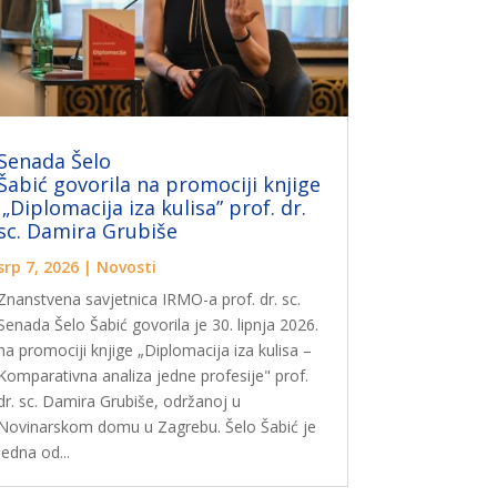
Senada Šelo
Šabić govorila na promociji knjige
„Diplomacija iza kulisa” prof. dr.
sc. Damira Grubiše
srp 7, 2026
|
Novosti
Znanstvena savjetnica IRMO-a prof. dr. sc.
Senada Šelo Šabić govorila je 30. lipnja 2026.
na promociji knjige „Diplomacija iza kulisa –
Komparativna analiza jedne profesije" prof.
dr. sc. Damira Grubiše, održanoj u
Novinarskom domu u Zagrebu. Šelo Šabić je
jedna od...