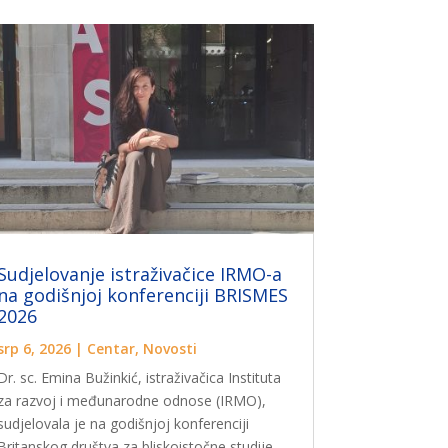
Sudjelovanje istraživačice IRMO-a
na godišnjoj konferenciji BRISMES
2026
srp 6, 2026
|
Centar
,
Novosti
Dr. sc. Emina Bužinkić, istraživačica Instituta
za razvoj i međunarodne odnose (IRMO),
sudjelovala je na godišnjoj konferenciji
Britanskog društva za bliskoistočne studije