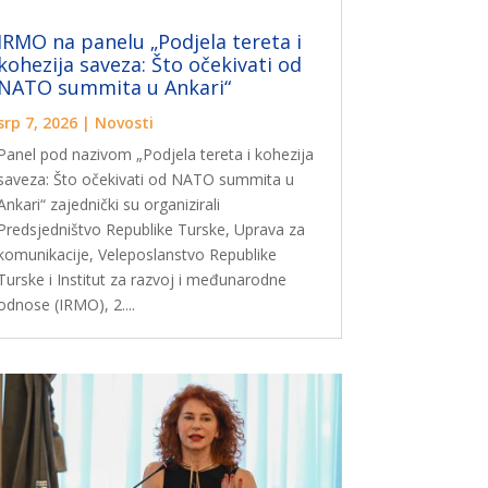
IRMO na panelu „Podjela tereta i
kohezija saveza: Što očekivati ​​od
NATO summita u Ankari“
srp 7, 2026
|
Novosti
Panel pod nazivom „Podjela tereta i kohezija
saveza: Što očekivati ​​od NATO summita u
Ankari“ zajednički su organizirali
Predsjedništvo Republike Turske, Uprava za
komunikacije, Veleposlanstvo Republike
Turske i Institut za razvoj i međunarodne
odnose (IRMO), 2....