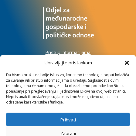
Pristup informacijama
Zaštita osobnih podataka
Upravljajte pristankom
Izjava o pristupačnosti mrežnog sjedišta
Da bismo pružili najbolje iskustvo, koristimo tehnologije poput kolačića
za čuvanje i/ili pristup informacijama o uređaju. Suglasnost s ovim
Impressum
tehnologijama će nam omogućiti da obrađujemo podatke kao što su
Informacije o kolačićima
ponašanje pri pregledavanju ili jedinstveni ID-ovi na ovoj web stranici.
Kontakt
Nepristanak ili povlačenje suglasnosti može negativno utjecati na
određene karakteristike i funkcije.
Prihvati
Institut za razvoj i međunarodne odnose
Zabrani