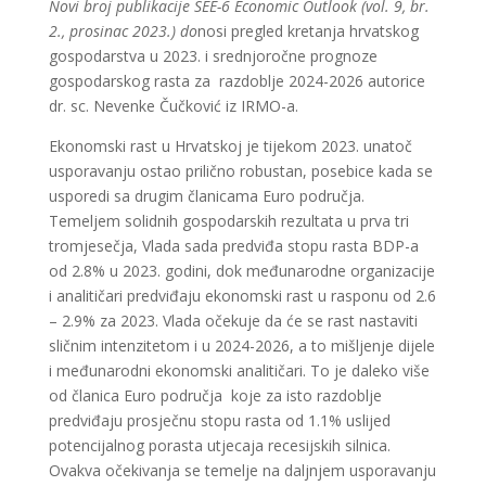
Novi broj publikacije SEE-6 Economic Outlook
(vol. 9, br.
2., prosinac 2023.) do
nosi pregled kretanja hrvatskog
gospodarstva u 2023. i srednjoročne prognoze
gospodarskog rasta za razdoblje 2024-2026 autorice
dr. sc. Nevenke Čučković iz IRMO-a.
Ekonomski rast u Hrvatskoj je tijekom 2023. unatoč
usporavanju ostao prilično robustan, posebice kada se
usporedi sa drugim članicama Euro područja.
Temeljem solidnih gospodarskih rezultata u prva tri
tromjesečja, Vlada sada predviđa stopu rasta BDP-a
od 2.8% u 2023. godini, dok međunarodne organizacije
i analitičari predviđaju ekonomski rast u rasponu od 2.6
– 2.9% za 2023. Vlada očekuje da će se rast nastaviti
sličnim intenzitetom i u 2024-2026, a to mišljenje dijele
i međunarodni ekonomski analitičari. To je daleko više
od članica Euro područja koje za isto razdoblje
predviđaju prosječnu stopu rasta od 1.1% uslijed
potencijalnog porasta utjecaja recesijskih silnica.
Ovakva očekivanja se temelje na daljnjem usporavanju