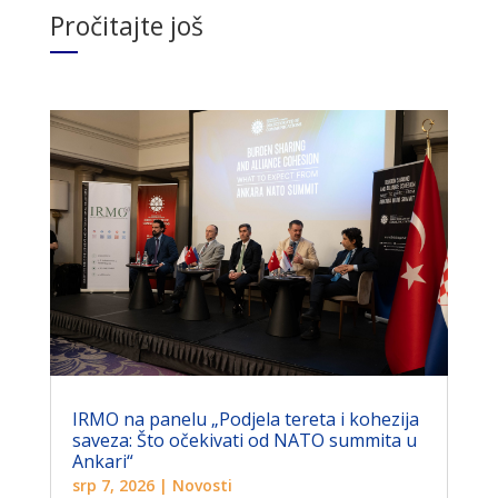
Pročitajte još
IRMO na panelu „Podjela tereta i kohezija
saveza: Što očekivati ​​od NATO summita u
Ankari“
srp 7, 2026
|
Novosti