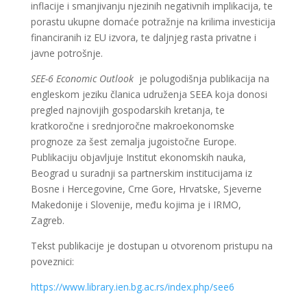
inflacije i smanjivanju njezinih negativnih implikacija, te
porastu ukupne domaće potražnje na krilima investicija
financiranih iz EU izvora, te daljnjeg rasta privatne i
javne potrošnje.
SEE-6 Economic Outlook
je polugodišnja publikacija na
engleskom jeziku članica udruženja SEEA koja donosi
pregled najnovijih gospodarskih kretanja, te
kratkoročne i srednjoročne makroekonomske
prognoze za šest zemalja jugoistočne Europe.
Publikaciju objavljuje Institut ekonomskih nauka,
Beograd u suradnji sa partnerskim institucijama iz
Bosne i Hercegovine, Crne Gore, Hrvatske, Sjeverne
Makedonije i Slovenije, među kojima je i IRMO,
Zagreb.
Tekst publikacije je dostupan u otvorenom pristupu na
poveznici:
https://www.library.ien.bg.ac.rs/index.php/see6