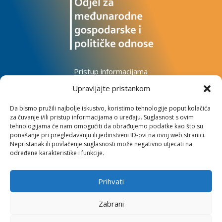
Pristup informacijama
Zaštita osobnih podataka
Upravljajte pristankom
Izjava o pristupačnosti mrežnog sjedišta
Da bismo pružili najbolje iskustvo, koristimo tehnologije poput kolačića
za čuvanje i/ili pristup informacijama o uređaju. Suglasnost s ovim
Impressum
tehnologijama će nam omogućiti da obrađujemo podatke kao što su
Informacije o kolačićima
ponašanje pri pregledavanju ili jedinstveni ID-ovi na ovoj web stranici.
Kontakt
Nepristanak ili povlačenje suglasnosti može negativno utjecati na
određene karakteristike i funkcije.
Prihvati
Institut za razvoj i međunarodne odnose
Zabrani
Lj. F. Vukotinovića 2, 10000 Zagreb