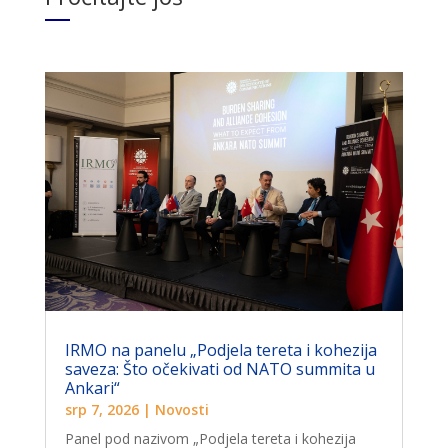
IRMO na panelu „Podjela tereta i kohezija
saveza: Što očekivati ​​od NATO summita u
Ankari“
srp 7, 2026
|
Novosti
Panel pod nazivom „Podjela tereta i kohezija