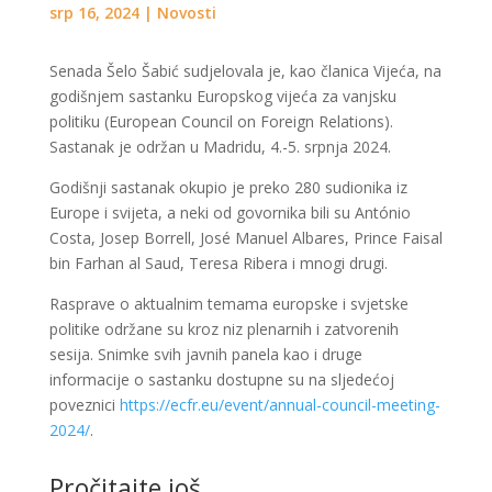
srp 16, 2024
|
Novosti
Senada Šelo Šabić sudjelovala je, kao članica Vijeća, na
godišnjem sastanku Europskog vijeća za vanjsku
politiku (European Council on Foreign Relations).
Sastanak je održan u Madridu, 4.-5. srpnja 2024.
Godišnji sastanak okupio je preko 280 sudionika iz
Europe i svijeta, a neki od govornika bili su António
Costa, Josep Borrell, José Manuel Albares, Prince Faisal
bin Farhan al Saud, Teresa Ribera i mnogi drugi.
Rasprave o aktualnim temama europske i svjetske
politike održane su kroz niz plenarnih i zatvorenih
sesija. Snimke svih javnih panela kao i druge
informacije o sastanku dostupne su na sljedećoj
poveznici
https://ecfr.eu/event/annual-council-meeting-
2024/
.
Pročitajte još